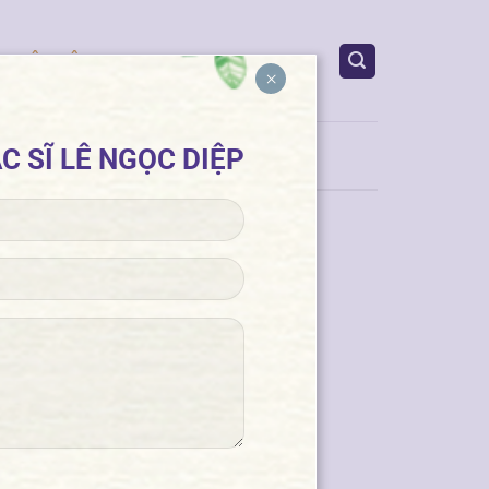
LIÊN HỆ
×
C SĨ LÊ NGỌC DIỆP