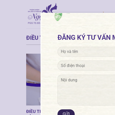
Chuyển
đến
TRANG CHỦ
GI
nội
dung
ĐĂNG KÝ TƯ VẤN M
ĐIỀU TRỊ MỤN
ĐIỀU TRỊ MỤN VÀ VIÊM NANG LÔNG HIỆU QU